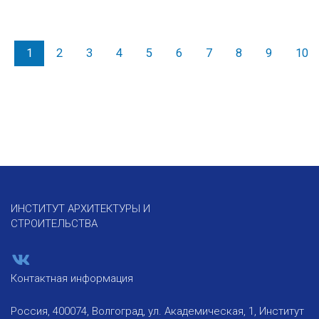
1
2
3
4
5
6
7
8
9
10
ИНСТИТУТ АРХИТЕКТУРЫ И
СТРОИТЕЛЬСТВА
Контактная информация
Россия, 400074, Волгоград, ул. Академическая, 1, Институт