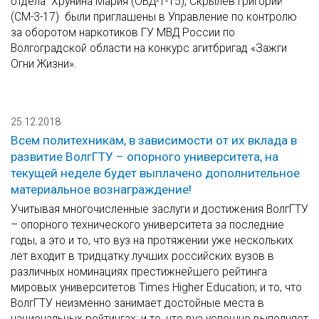
отдела Хрунина Мария (ОБД-1-15), Скрылев Григорий
(СМ-3-17) были приглашены в Управление по контролю
за оборотом наркотиков ГУ МВД России по
Волгоградской области на конкурс агитбригад «Зажги
Огни Жизни».
25.12.2018
Всем политехникам, в зависимости от их вклада в
развитие ВолгГТУ – опорного университета, на
текущей неделе будет выплачено дополнительное
материальное вознаграждение!
Учитывая многочисленные заслуги и достижения ВолгГТУ
– опорного технического университета за последние
годы, а это и то, что вуз на протяжении уже нескольких
лет входит в тридцатку лучших российских вузов в
различных номинациях престижнейшего рейтинга
мировых университетов Times Higher Education; и то, что
ВолгГТУ неизменно занимает достойные места в
национальных рейтингах; и то, что вуз успешно выполняет