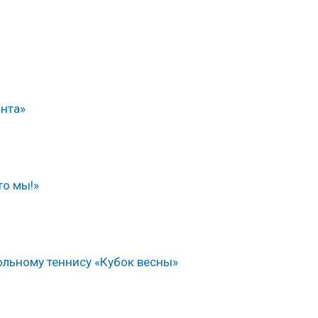
анта»
то мы!»
ольному теннису «Кубок весны»