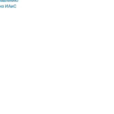
правлению
 из ИАиС