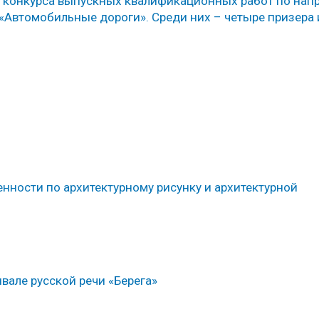
ра конкурса выпускных квалификационных работ по на
 «Автомобильные дороги». Среди них – четыре призера
ности по архитектурному рисунку и архитектурной
але русской речи «Берега»