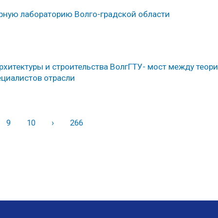
рную лабораторию Волго-градской области
рхитектуры и строительства ВолгГТУ- мост между теори
ециалистов отрасли
9
10
›
Вперед
266