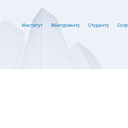
Институт
Абитуриенту
Студенту
Сотр