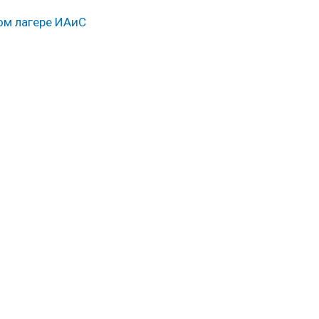
ом лагере ИАиС