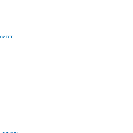
ситет
 дерево