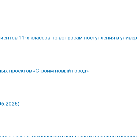
иентов 11-х классов по вопросам поступления в универ
ных проектов «Строим новый город»
06.2026)
тие в научно-техническом семинаре и посадил именное