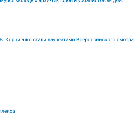
нкурсе молодых архи-текторов и урбанистов «Идеи,
.В. Корниенко стали лауреатами Всероссийского смотра
плекса