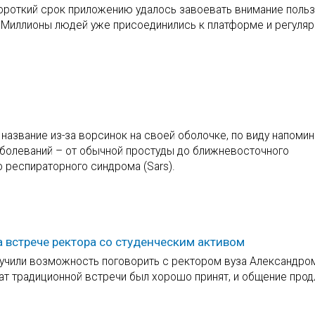
короткий срок приложению удалось завоевать внимание польз
. Миллионы людей уже присоединились к платформе и регуля
 название из-за ворсинок на своей оболочке, по виду напом
аболеваний – от обычной простуды до ближневосточного
 респираторного синдрома (Sars).
 встрече ректора со студенческим активом
лучили возможность поговорить с ректором вуза Александро
т традиционной встречи был хорошо принят, и общение прод