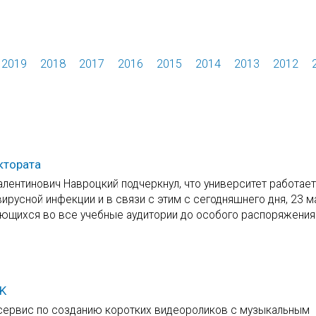
2019
2018
2017
2016
2015
2014
2013
2012
ктората
алентинович Навроцкий подчеркнул, что университет работае
усной инфекции и в связи с этим с сегодняшнего дня, 23 ма
ающихся во все учебные аудитории до особого распоряжения
K
сервис по созданию коротких видеороликов с музыкальным