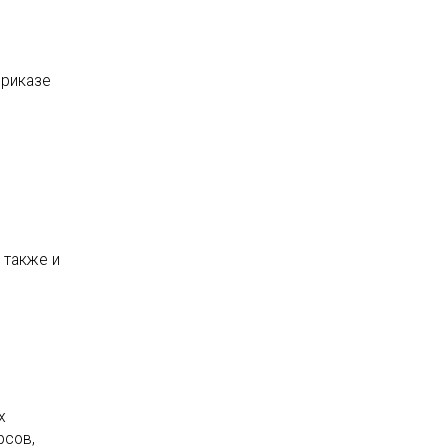
приказе
 также и
х
рсов,