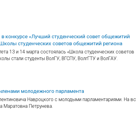
о в конкурсе «Лучший студенческий совет общежитий
 Школы студенческих советов общежитий региона
тета 13 и 14 марта состоялась «Школа студенческих советов
олы стали студенты ВолГУ, ВГСПУ, ВолгГТУ и ВолГАУ.
– членами молодежного парламента
алентиновича Навроцкого с молодыми парламентариями. На в
са Маратовна Петрунева.