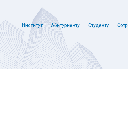
Институт
Абитуриенту
Студенту
Сотр