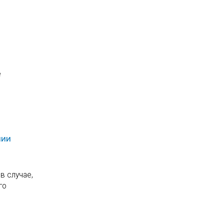
е
нии
в случае,
го