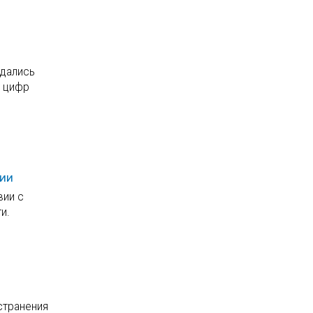
ждались
х цифр
ции
вии с
и.
странения