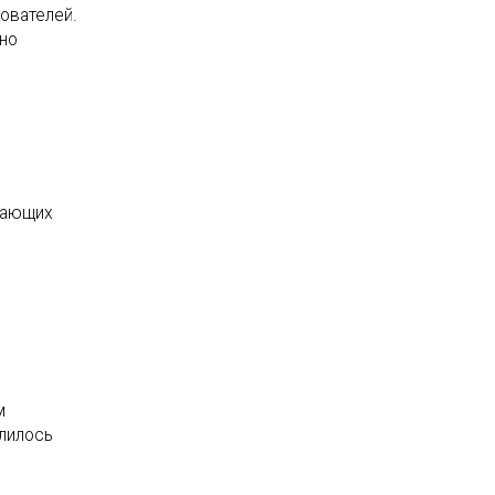
ователей.
рно
инающих
м
лилось