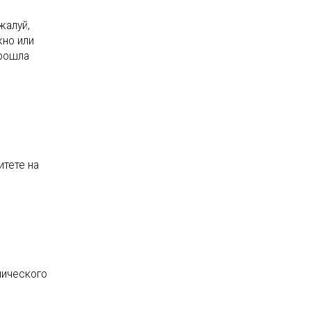
жалуй,
жно или
прошла
итете на
нического