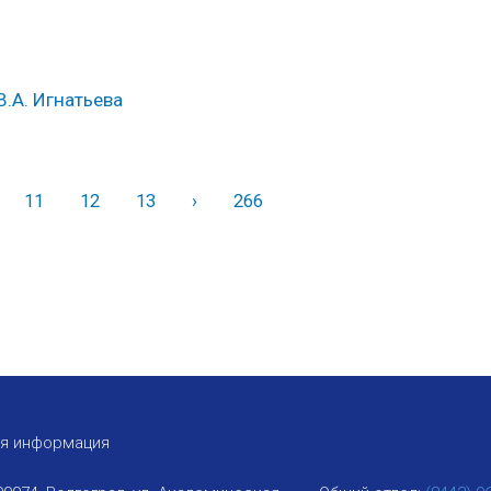
.А. Игнатьева
11
12
13
›
Вперед
266
ая информация