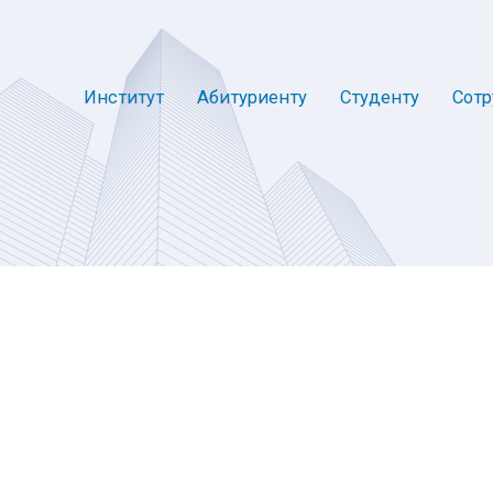
Институт
Абитуриенту
Студенту
Сотр