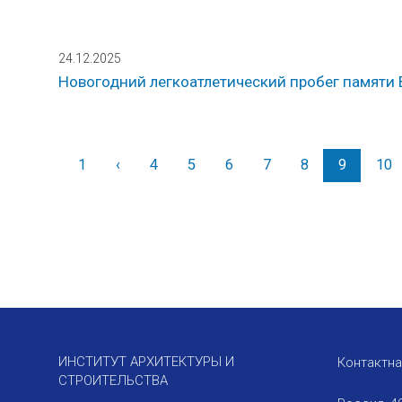
24.12.2025
Новогодний легкоатлетический пробег памяти В
1
‹
Назад
4
5
6
7
8
9
10
ИНСТИТУТ АРХИТЕКТУРЫ И
Контактн
СТРОИТЕЛЬСТВА