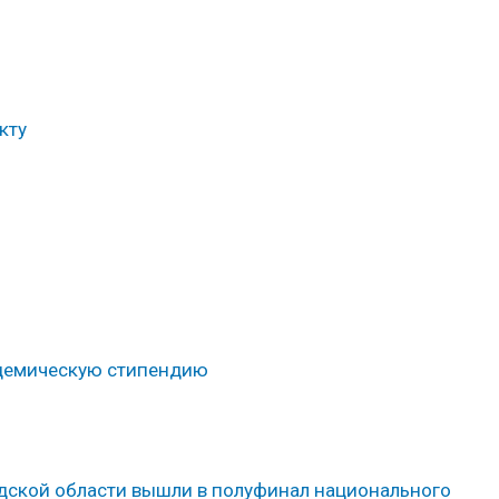
кту
адемическую стипендию
адской области вышли в полуфинал национального