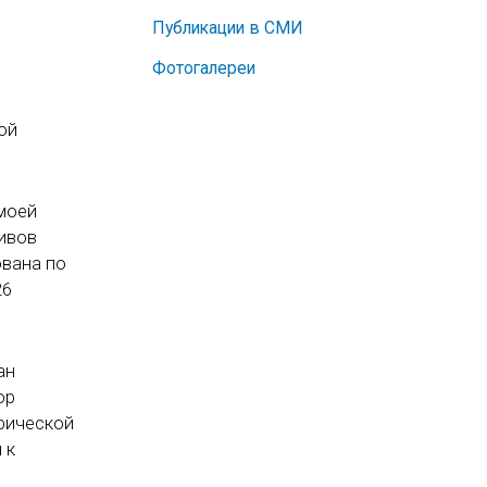
Публикации в СМИ
Фотогалереи
ой
 моей
хивов
ована по
26
ан
ор
рической
 к