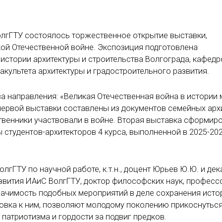
ВолгГТУ состоялось торжественное открытие выставки,
й Отечественной войне. Экспозиция подготовлена
тории архитектуры и строительства Волгограда, кафедр
акультета архитектуры и градостроительного развития.
а направления: «Великая Отечественная война в истории
первой выставки составлены из документов семейных ар
ственники участвовали в войне. Вторая выставка сформир
 студентов-архитекторов 4 курса, выполненной в 2025-20
гГТУ по научной работе, к.т.н., доцент Юрьев Ю.Ю. и дек
азвития ИАиС ВолгГТУ, доктор философских наук, професс
ачимость подобных мероприятий в деле сохранения исто
отовка к ним, позволяют молодому поколению прикоснуться
 патриотизма и гордости за подвиг предков.