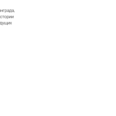
нграда,
истории
удущих