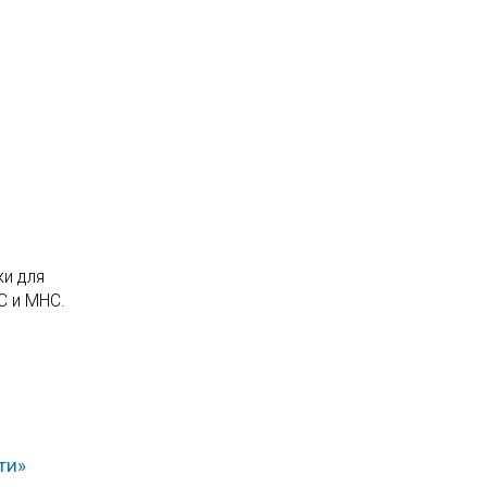
ки для
С и МНС.
ти»