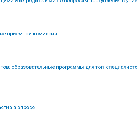
щими и их родителями по вопросам поступления в унив
ние приемной комиссии
тов: образовательные программы для топ-специалисто
стие в опросе