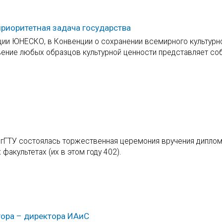
приоритетная задача государства
нции ЮНЕСКО, в Конвенции о сохранении всемирного культурн
вение любых образцов культурной ценности представляет со
олгГТУ состоялась торжественная церемония вручения дипло
факультетах (их в этом году 402).
тора – директора ИАиС