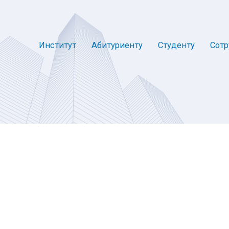
Институт
Абитуриенту
Студенту
Сотр