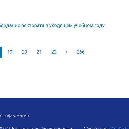
седание ректората в уходящем учебном году
19
20
21
22
›
Вперед
266
ая информация
00074, Волгоград, ул. Академическая,
Общий отдел:
(8442) 9