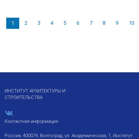
1
2
3
4
5
6
7
8
9
10
ИНСТИТУТ АРХИТЕКТУРЫ И
СТРОИТЕЛЬСТВА
Контактная информация
Россия, 400074, Волгоград, ул. Академическая, 1, Институт