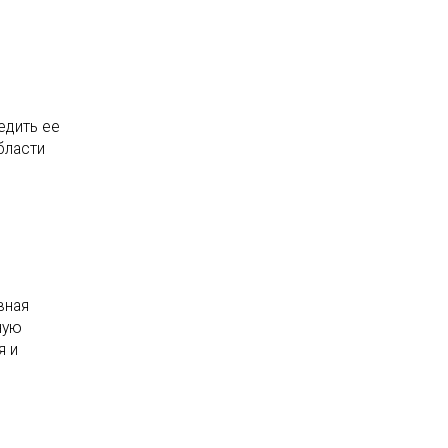
едить ее
бласти
вная
ную
я и