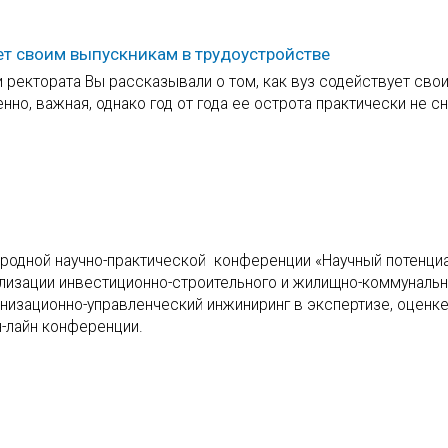
ет своим выпускникам в трудоустройстве
 ректората Вы рассказывали о том, как вуз содействует сво
но, важная, однако год от года ее острота практически не с
ародной научно-практической конференции «Научный потенци
ализации инвестиционно-строительного и жилищно-коммуналь
изационно-управленческий инжиниринг в экспертизе, оценке
-лайн конференции.