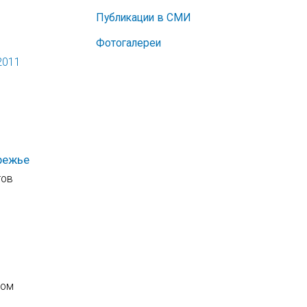
Публикации в СМИ
Фотогалереи
2011
режье
тов
ром