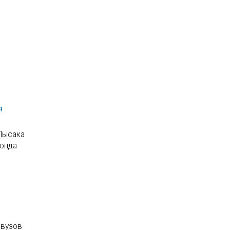
я
 Лысака
фонда
 вузов