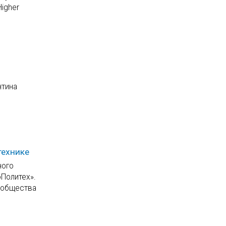
igher
нтина
технике
ного
Политех».
е общества