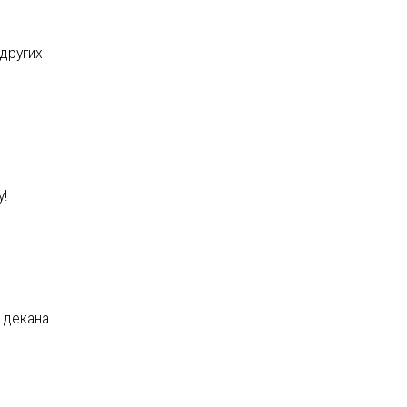
 других
у!
 декана