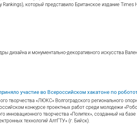
y Rankings), который представило Британское издание Times H
дры дизайна и монументально-декоративного искусства Вале
риняло участие во Всероссийском хакатоне по робото
ого творчества «ЛЮКС» Волгоградского регионального опор
ероссийском конкурсе проектных работ среди молодежи «Робо
го инновационного творчества «Политех», созданный на баз
ктронных технологий АлтГТУ» (г. Бийск).