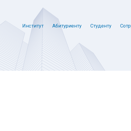
Институт
Абитуриенту
Студенту
Сотр