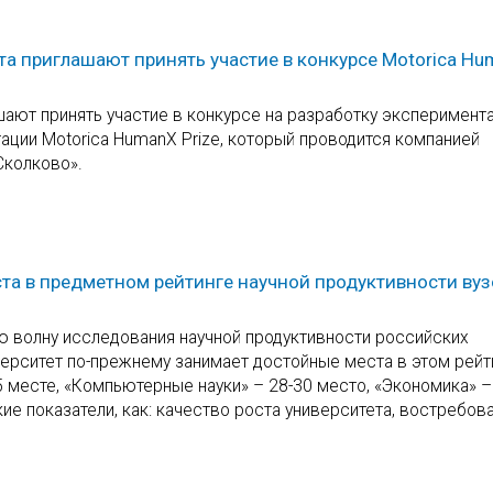
та приглашают принять участие в конкурсе Motorica H
шают принять участие в конкурсе на разработку эксперимент
тации Motorica HumanX Prize, который проводится компанией
Сколково».
а в предметном рейтинге научной продуктивности вуз
ю волну исследования научной продуктивности российских
ерситет по-прежнему занимает достойные места в этом рейти
 месте, «Компьютерные науки» – 28-30 место, «Экономика» –
ие показатели, как: качество роста университета, востребов