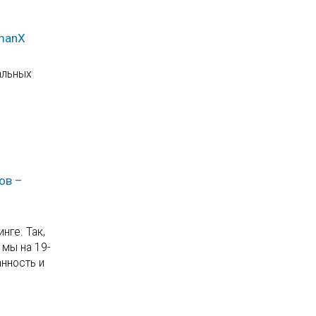
umanX
альных
ов –
нге. Так,
 мы на 19-
анность и