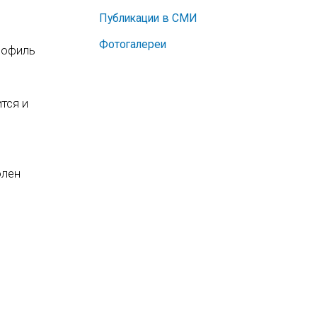
Публикации в СМИ
Фотогалереи
рофиль
тся и
олен