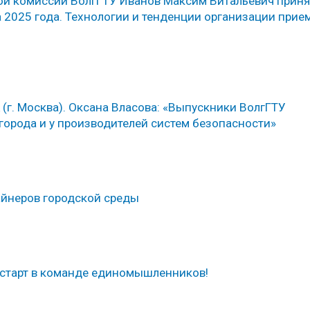
ной комиссии ВолгГТУ Иванов Максим Витальевич прин
а 2025 года. Технологии и тенденции организации прие
г. Москва). Оксана Власова: «Выпускники ВолгГТУ
города и у производителей систем безопасности»
айнеров городской среды
 старт в команде единомышленников!