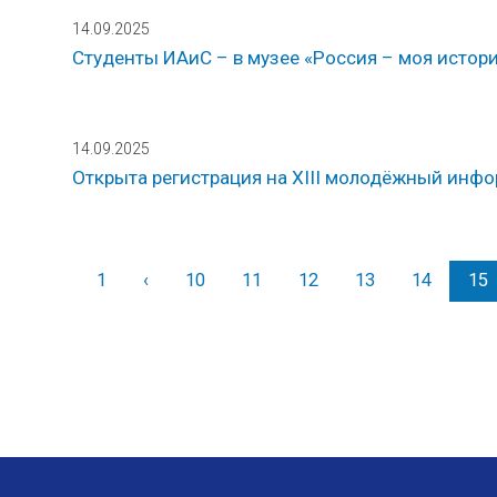
14.09.2025
Студенты ИАиС – в музее «Россия – моя истор
14.09.2025
Открыта регистрация на XIII молодёжный ин
1
‹
Назад
10
11
12
13
14
15