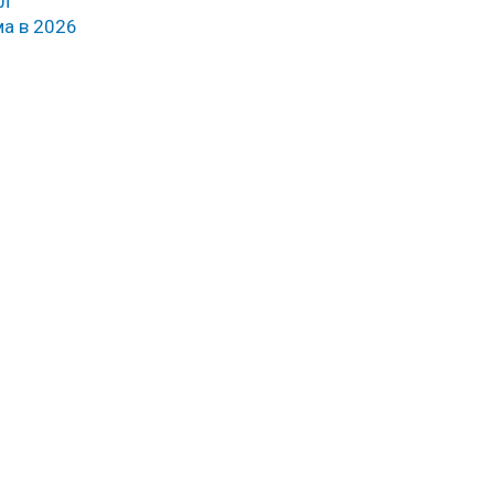
ял
ма в 2026