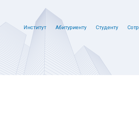
Институт
Абитуриенту
Студенту
Сотр