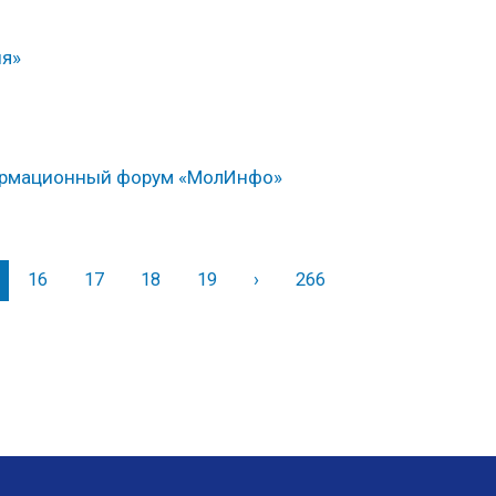
ия»
формационный форум «МолИнфо»
16
17
18
19
›
Вперед
266