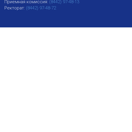
Приемная комиссия:
(8442) 97-48-13
Ректорат:
(8442) 97-48-72