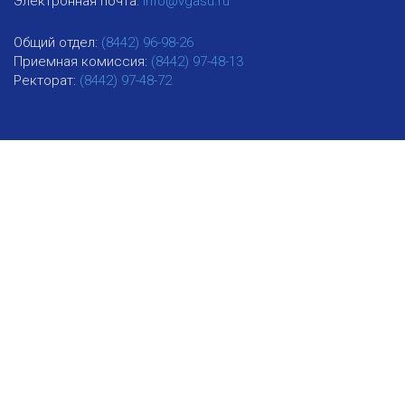
Электронная почта:
info@vgasu.ru
Общий отдел:
(8442) 96-98-26
Приемная комиссия:
(8442) 97-48-13
Ректорат:
(8442) 97-48-72