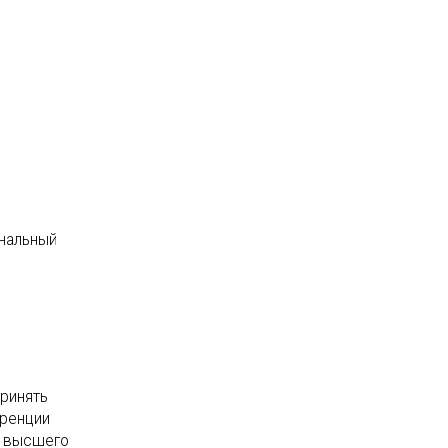
ональный
принять
еренции
и высшего