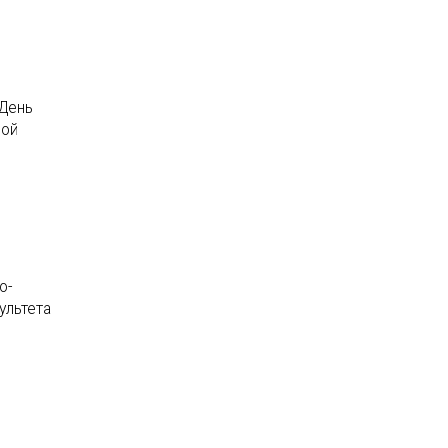
(День
ной
о-
ультета