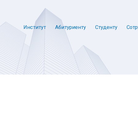
Институт
Абитуриенту
Студенту
Сотр