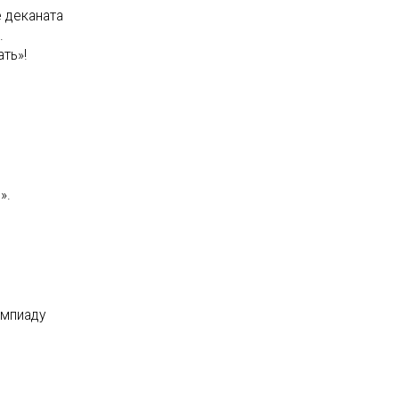
е деканата
.
ть»!
».
импиаду