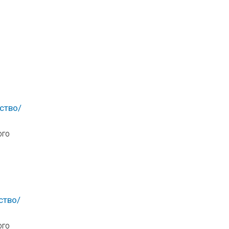
ство/
ого
ство/
ого