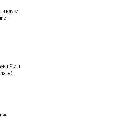
 и науки
nd -
ауки РФ и
alte).
ение