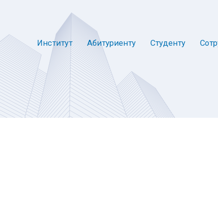
Институт
Абитуриенту
Студенту
Сотр