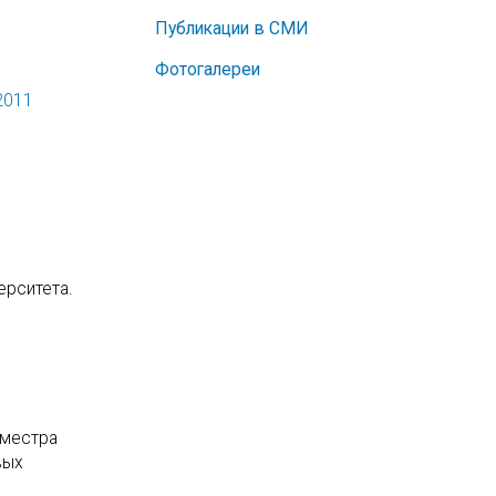
Публикации в СМИ
Фотогалереи
2011
ерситета.
еместра
вых