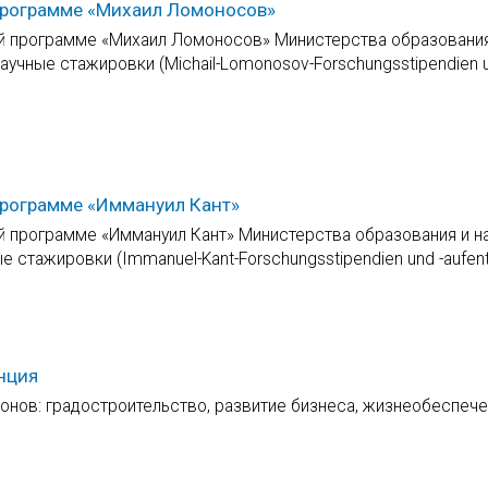
 программе «Михаил Ломоносов»
ой программе «Михаил Ломоносов» Министерства образования
аучные стажировки (Michail-Lomonosov-Forschungsstipendien u
программе «Иммануил Кант»
й программе «Иммануил Кант» Министерства образования и н
 стажировки (Immanuel-Kant-Forschungsstipendien und -aufenth
нция
онов: градостроительство, развитие бизнеса, жизнеобеспеч