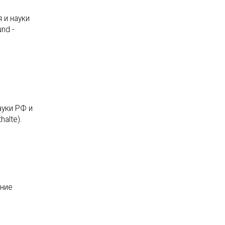
 и науки
nd -
ауки РФ и
alte).
ение