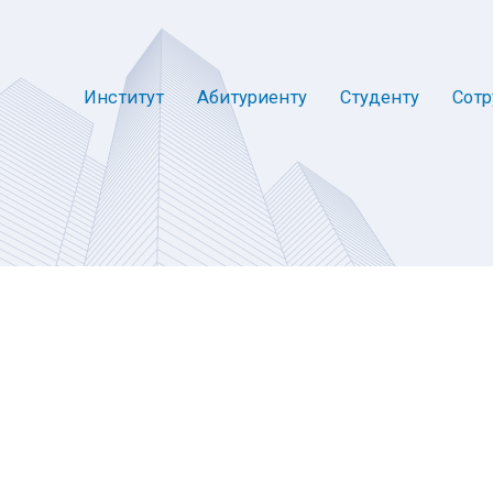
Институт
Абитуриенту
Студенту
Сотр