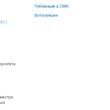
Публикации в СМИ
Фотогалереи
2011
ерситета.
еместра
вых