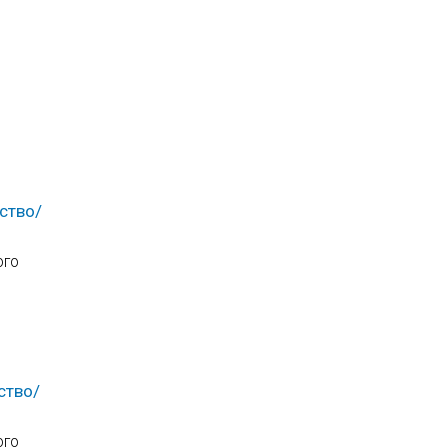
ство/
ого
ство/
ого