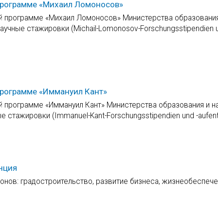
 программе «Михаил Ломоносов»
ой программе «Михаил Ломоносов» Министерства образования
аучные стажировки (Michail-Lomonosov-Forschungsstipendien u
программе «Иммануил Кант»
й программе «Иммануил Кант» Министерства образования и н
 стажировки (Immanuel-Kant-Forschungsstipendien und -aufenth
нция
онов: градостроительство, развитие бизнеса, жизнеобеспеч