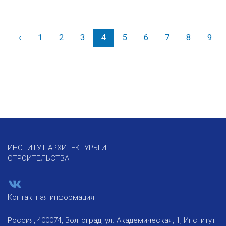
‹
Назад
1
2
3
4
5
6
7
8
9
ИНСТИТУТ АРХИТЕКТУРЫ И
СТРОИТЕЛЬСТВА
Контактная информация
Россия, 400074, Волгоград, ул. Академическая, 1, Институт