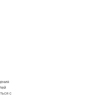
дения
елей
ться с