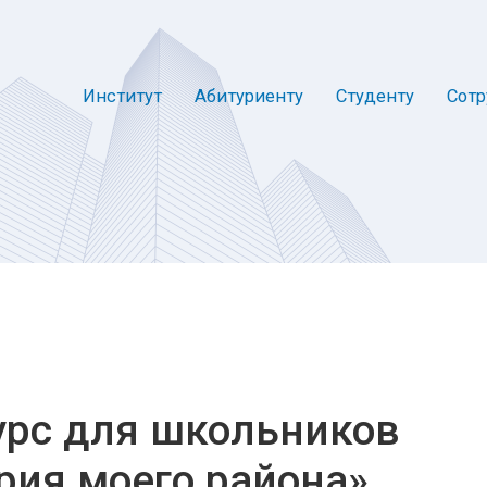
Институт
Абитуриенту
Студенту
Сотр
урс для школьников
рия моего района»