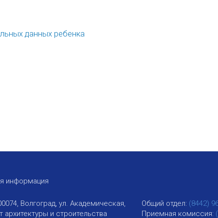
альных данных ребенка
ая информация
00074, Волгоград, ул. Академическая,
Общий отдел:
(8442) 9
ут архитектуры и строительства
Приемная комиссия: