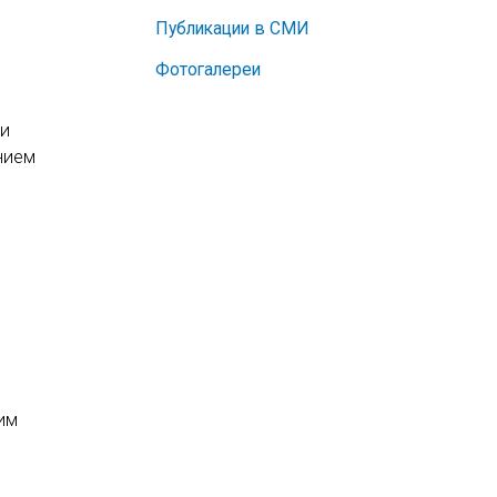
Публикации в СМИ
Фотогалереи
 и
нием
им