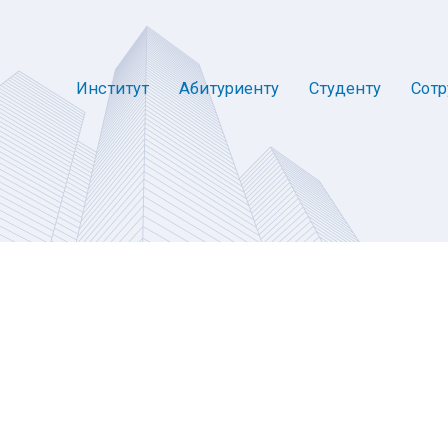
Институт
Абитуриенту
Студенту
Сотр