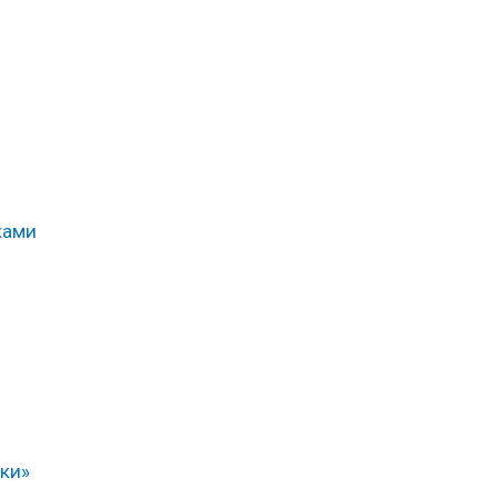
ками
ки»