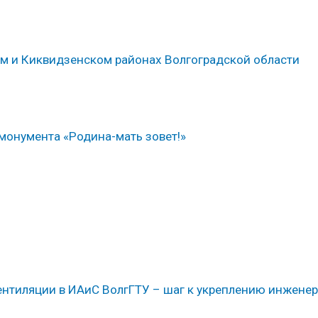
м и Киквидзенском районах Волгоградской области
монумента «Родина-мать зовет!»
ентиляции в ИАиС ВолгГТУ – шаг к укреплению инжене