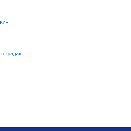
ки»
лгограда»