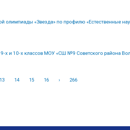
й олимпиады «Звезда» по профилю «Естественные нау
9-х и 10-х классов МОУ «СШ №9 Советского района Во
13
14
15
16
›
Вперед
266