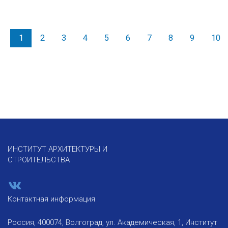
1
2
3
4
5
6
7
8
9
10
ИНСТИТУТ АРХИТЕКТУРЫ И
СТРОИТЕЛЬСТВА
Контактная информация
Россия, 400074, Волгоград, ул. Академическая, 1, Институт