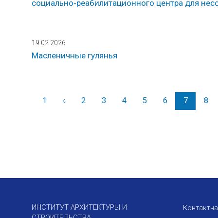
социально‑реабилитационного центра для не
19.02.2026
Масленичные гулянья
1
‹
Назад
2
3
4
5
6
7
8
ИНСТИТУТ АРХИТЕКТУРЫ И
Контактн
СТРОИТЕЛЬСТВА