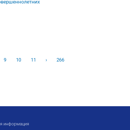
совершеннолетних
9
10
11
›
Вперед
266
ая информация