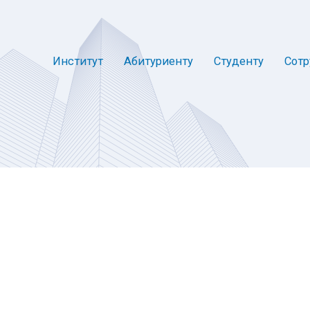
Институт
Абитуриенту
Студенту
Сотр