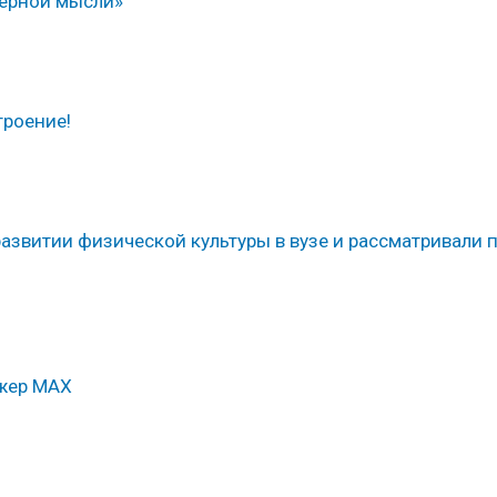
ерной мысли»
троение!
развитии физической культуры в вузе и рассматривали 
джер МАХ