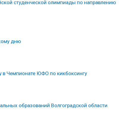
йской студенческой олимпиады по направлению
кому дню
у в Чемпионате ЮФО по кикбоксингу
альных образований Волгоградской области