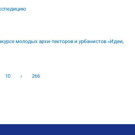
экспедицию
нкурсе молодых архи-текторов и урбанистов «Идеи,
10
›
Вперед
266