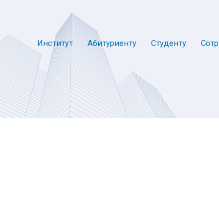
Институт
Абитуриенту
Студенту
Сотр