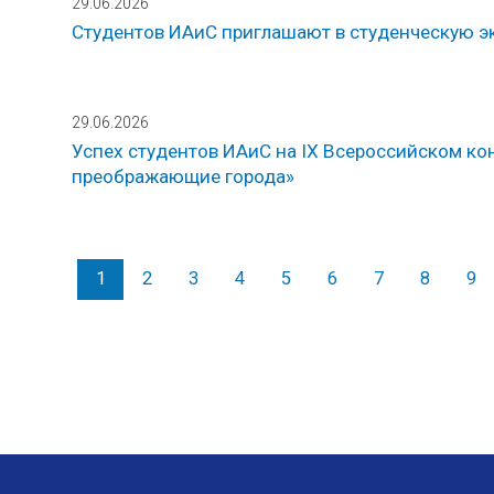
29.06.2026
Студентов ИАиС приглашают в студенческую 
29.06.2026
Успех студентов ИАиС на IX Всероссийском ко
преображающие города»
1
2
3
4
5
6
7
8
9