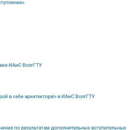
ступление»
овки ИАиС ВолгГТУ
ой в себе архитектора!» в ИАиС ВолгГТУ
чение по результатам дополнительных вступительных