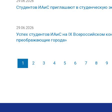
29.06.2026
Студентов ИАиС приглашают в студенческую 
29.06.2026
Успех студентов ИАиС на IX Всероссийском ко
преображающие города»
1
2
3
4
5
6
7
8
9