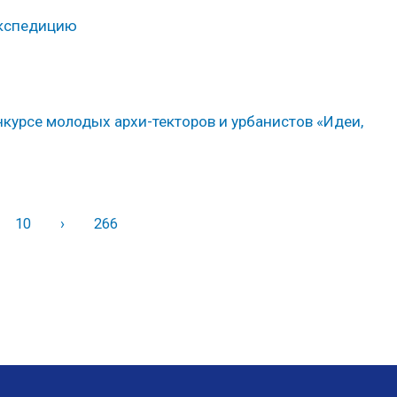
экспедицию
нкурсе молодых архи-текторов и урбанистов «Идеи,
10
›
Вперед
266