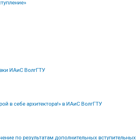
ступление»
овки ИАиС ВолгГТУ
ой в себе архитектора!» в ИАиС ВолгГТУ
чение по результатам дополнительных вступительных