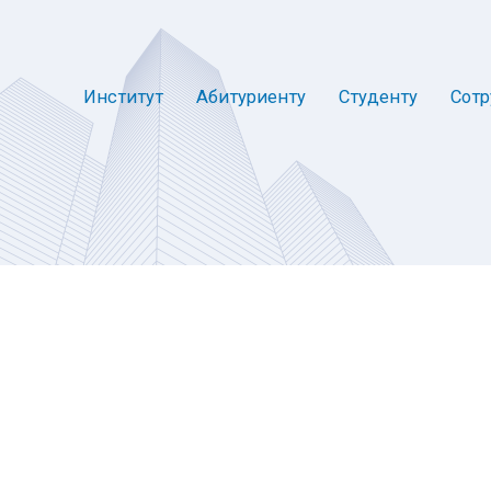
Институт
Абитуриенту
Студенту
Сотр