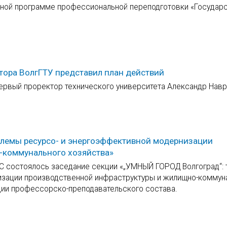
ьной программе профессиональной переподготовки «Государ
ора ВолгГТУ представил план действий
первый проректор технического университета Александр Навр
блемы ресурсо- и энергоэффективной модернизации
-коммунального хозяйства»
иС состоялось заседание секции «„УМНЫЙ ГОРОД Волгоград“: 
изации производственной инфраструктуры и жилищно-коммун
ции профессорско-преподавательского состава.