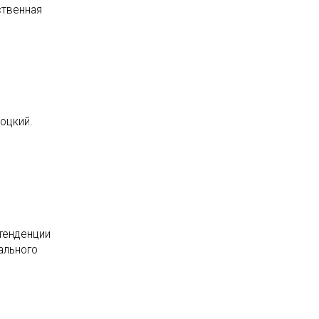
ственная
оцкий.
тенденции
ального