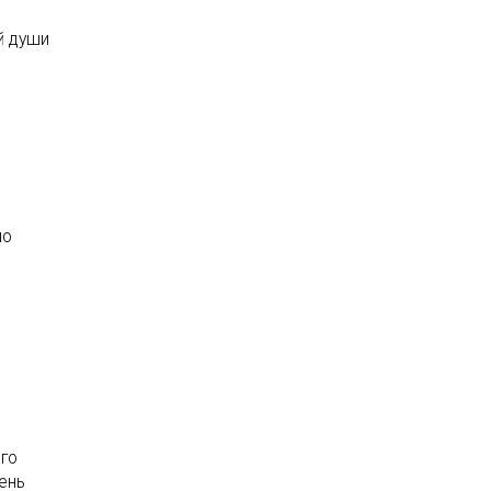
й души
но
ого
ень