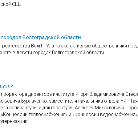
ской СШ».
 городов Волгоградской области
строительства ВолгГТУ, а также активные общественники пре
ств в девяти городах Волгоградской области.
друзей
 проректора-директора института Игоря Владимировича Стеф
ильевича Бурлаченко, заместителя начальника отдела НИР Гая
тдела аспирантуры и докторантуры Алексея Михайловича Соро
 «Концессии теплоснабжения» и «Концессии водоснабжения»
одернизации.