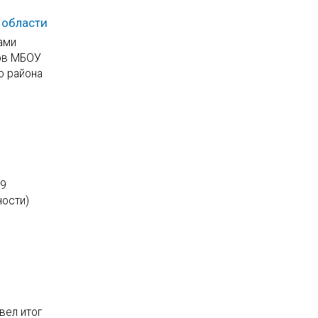
 области
ами
ов МБОУ
о района
19
ности)
вел итог