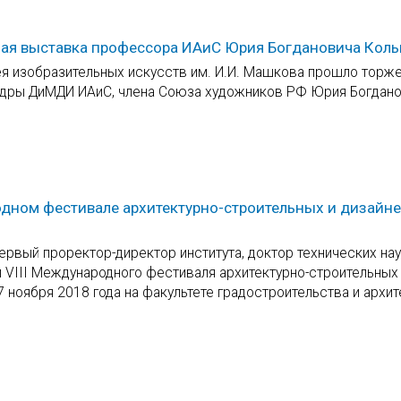
я выставка профессора ИАиС Юрия Богдановича Кол
ея изобразительных искусств им. И.И. Машкова прошло торж
дры ДиМДИ ИАиС, члена Союза художников РФ Юрия Богдан
одном фестивале архитектурно-строительных и дизайн
ервый проректор-директор института, доктор технических нау
 VIII Международного фестиваля архитектурно-строительных
 ноября 2018 года на факультете градостроительства и архи