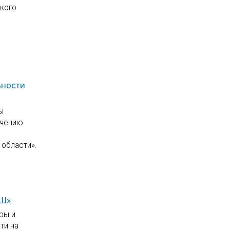
ского
ьности
ы
ечению
 области».
СШ»
ры и
ти на