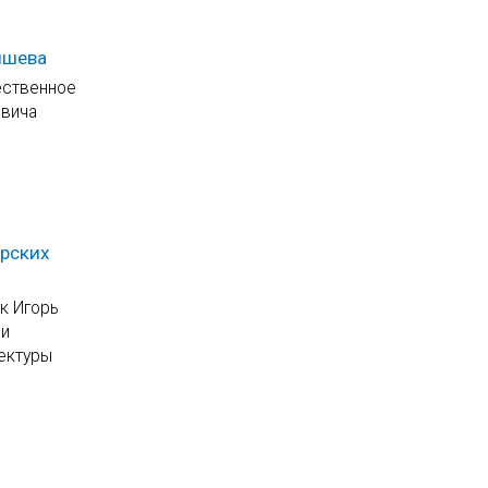
ышева
ественное
овича
ерских
к Игорь
 и
тектуры