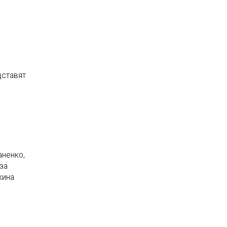
дставят
аненко,
за
кина
,