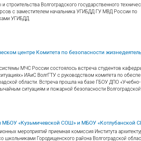
ы и строительства Волгоградского государственного техниче
урсов с заместителем начальника УГИБДД ГУ МВД России по
иками УГИБДД.
еском центре Комитета по безопасности жизнедеятел
 системы МЧС России состоялось встреча студентов кафедр
ситуациях» ИАиС ВолгГТУ с руководством комитета по обесп
адской области. Встреча прошла на базе ГБОУ ДПО «Учебно-
вычайным ситуациям и пожарной безопасности Волгоградской
и МБОУ «Кузьмичевской СОШ» и МБОУ «Котлубанской 
ионных мероприятий приемная комиссия Института архитекту
со школьниками Городищенского района Волгоградской облас