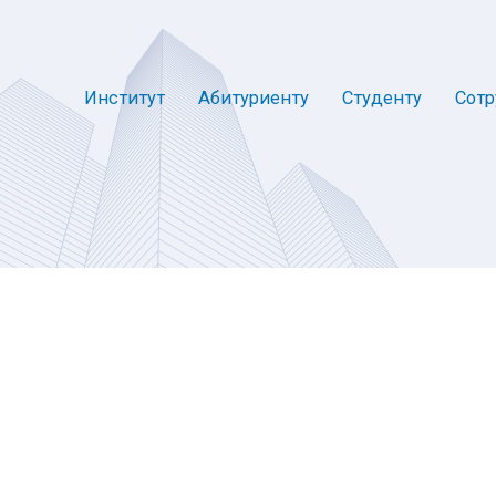
Институт
Абитуриенту
Студенту
Сотр