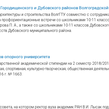
Городищенского и Дубовского районов Волгоградской
архитектуры и строительства ВолгГТУ совместно с сотрудник
 профориентационные встречи со школьниками 10-11 класс
ова П. А., а также со школьниками 10-11 классов Дубовског
сств Дубовского муниципального района.
ов опорного университета
арственной академической стипендии на 2 семестр 2018/20
ая, спортивная, культурно-творческая, общественная деятель
6 г. № 1663.
овета, на котором ректор вуза академик РАН В.И. Лысак под