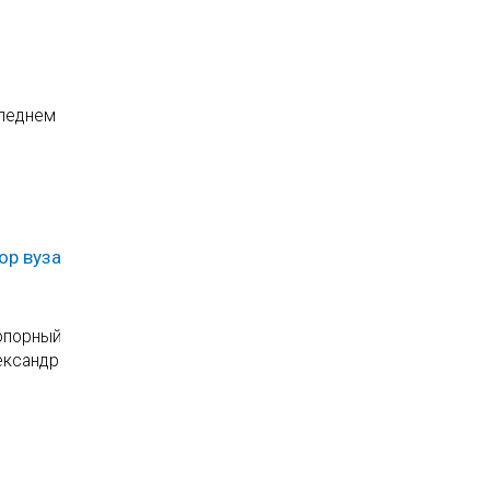
следнем
ор вуза
 опорный
ександр