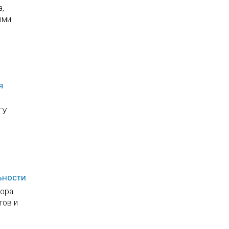
а,
ыми
я
ТУ
ьности
тора
тов и