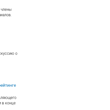
 члены
лиалов.
искуссию о
рейтинге
авляющего
и в конце