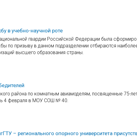
бу в учебно-научной роте
национальной гвардии Российской Федерации была сформиро
жбы по призыву в данном подразделении отбираются наиболе
изаций высшего образования страны.
бедителей
кого района по комнатным авиамоделям, посвященные 75-ле
сь 4 февраля в МОУ СОШ № 40.
гГТУ – регионального опорного университета присутст