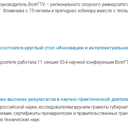
руководитель ВолгГТУ – регионального опорного университет
. Фомичева с 75-летием и преподнес юбиляру вместе с тепл
 состоялся круглый стол «Инновации и интеллектуальна
ерситете работала 11 секция 55-й научной конференции ВолгГ
ших высоких результатов в научно-практической деятел
оссийской науки, исследователям вручили грамоты губерна
ремии, сертификаты президентских и правительственных гран
в технических наук.