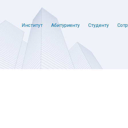
Институт
Абитуриенту
Студенту
Сотр