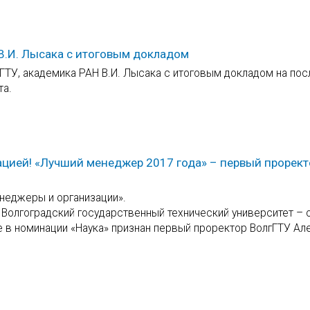
В.И. Лысака с итоговым докладом
ГТУ, академика РАН В.И. Лысака с итоговым докладом на по
та.
ацией! «Лучший менеджер 2017 года» – первый прорект
неджеры и организации».
л Волгоградский государственный технический университет –
 в номинации «Наука» признан первый проректор ВолгГТУ Ал