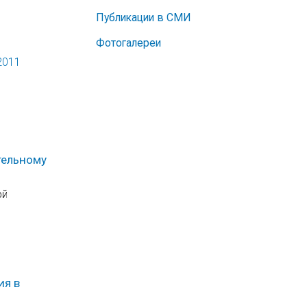
Публикации в СМИ
Фотогалереи
2011
тельному
ой
ия в