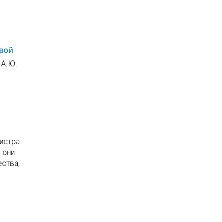
овой
 А.Ю.
гистра
 они
ества,