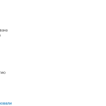
вана
е
тию
вовали