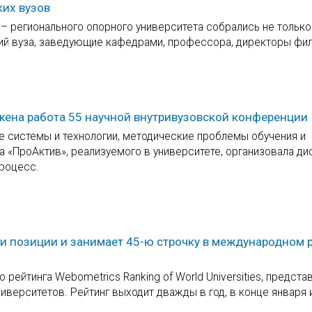
ких вузов
– регионального опорного университета собрались не только
ний вуза, заведующие кафедрами, профессора, директоры фи
жена работа 55 научной внутривузовской конференции
е системы и технологии, методические проблемы обучения и
а «ПроАктив», реализуемого в университете, организовала д
процесс.
ои позиции и занимает 45-ю строчку в международном 
 рейтинга Webometrics Ranking of World Universities, предст
верситетов. Рейтинг выходит дважды в год, в конце января 