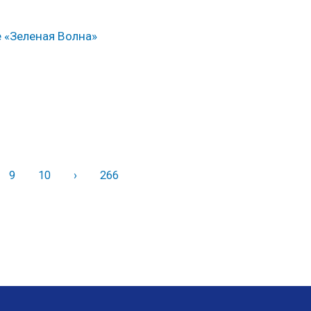
е «Зеленая Волна»
9
10
›
Вперед
266