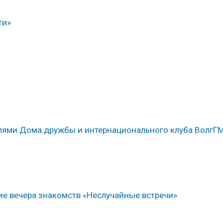
ти»
елями Дома дружбы и интернационального клуба ВолгГ
е вечера знакомств «Неслучайные встречи»