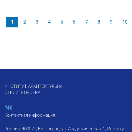
1
2
3
4
5
6
7
8
9
10
ИНСТИТУТ АРХИТЕКТУРЫ И
СТРОИТЕЛЬСТВА
Контактная информация
Россия, 400074, Волгоград, ул. Академическая, 1, Институт