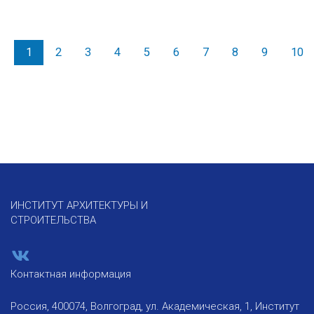
1
2
3
4
5
6
7
8
9
10
ИНСТИТУТ АРХИТЕКТУРЫ И
СТРОИТЕЛЬСТВА
Контактная информация
Россия, 400074, Волгоград, ул. Академическая, 1, Институт