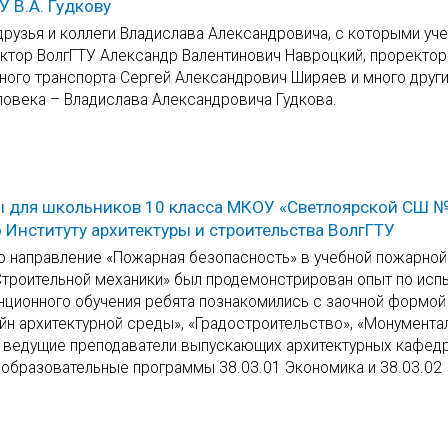
 В.А. Гудкову
друзья и коллеги Владислава Александровича, с которыми уч
ктор ВолгГТУ Александр Валентинович Навроцкий, проректор
ного транспорта Сергей Александрович Ширяев и много други
ловека – Владислава Александровича Гудкова.
ы для школьников 10 класса МКОУ «Светлоярской СШ 
 Институту архитектуры и строительства ВолгГТУ
ро направление «Пожарная безопасность» в учебной пожарной
троительной механики» был продемонстрирован опыт по исп
анционного обучения ребята познакомились с заочной формой
йн архитектурной среды», «Градостроительство», «Монумента
 ведущие преподаватели выпускающих архитектурных кафедр,
 образовательные программы 38.03.01 Экономика и 38.03.02