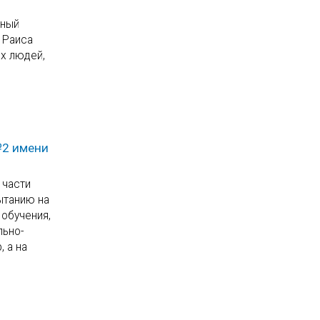
еный
 Раиса
х людей,
№2 имени
 части
ытанию на
 обучения,
льно-
 а на