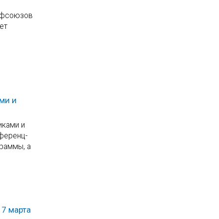
рофсоюзов
ет
ми и
иками и
нференц-
раммы, а
17 марта