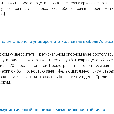
ит память своего родственника – ветерана армии и флота, па
 узника концлагеря, блокадника, ребенка войны – продолжить
к»!
телем опорного университета коллектив выбрал Алекс
еском университете – региональном опорном вузе состоялась
о утвержденным квотам, от всех служб и подразделений вы
ано 200 представителей. Несмотря на то, что актовый зал гл
ически он был полностью занят. Желающих лично присутствов
таковым и являются, оказалось больше чем вдвое. Среди
ворум.
оммунистической появилась мемориальная табличка