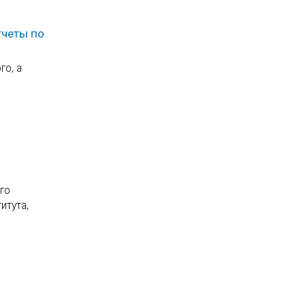
тчеты по
го, а
го
итута,