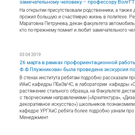
замечательному человеку – профессору ВолгГТУ
На открытии присутствовали родственники, а также 
прожил большую и счастливую жизнь в политехе. Ре
Маратовна Петрунева, декан факультета автомобиль
кто по-прежнему помнит и любит замечательного че
03.04.2019
26 марта в рамках профориентационной работ
Ф.Ф.Плужникова» была проведена экскурсия по
В стенах института ребятам подробно рассказали п
ИАиС кафедры ПБиЗвЧС, в лаборатории кафедры «С
растяжение стального образца, на Факультете дист
с творческими направлениями («Архитектура», «Диза
декоративное искусство») школьников познакомили
кафедре УРГХиС ребята более подробно узнали про
Менеджмент.