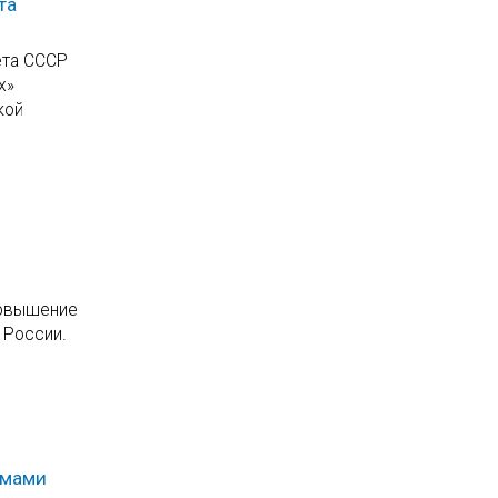
та
ета СССР
х»
кой
повышение
 России.
омами