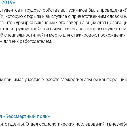
 2019»
 студентов и трудоустройства выпускников была проведена «
ТУ, которую открыла и выступила с приветственным словом н
, что «Ярмарка вакансий» - это завершающий этап целого ц
нтов и трудоустройства выпускников, на котором студенты м
й специальности, найти место для стажировок, прохождения 
м для них работодателем.
в
цкий принимал участие в работе Межрегиональной конференци
я «Бессмертный полк»
и, студенты! Отдел социологических исследований и внеучеб