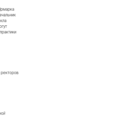
Ярмарка
ачальник
икла
огут
практики
и ректоров
ной