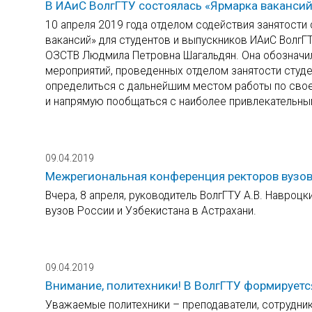
В ИАиС ВолгГТУ состоялась «Ярмарка вакансий
10 апреля 2019 года отделом содействия занятости
вакансий» для студентов и выпускников ИАиС ВолгГ
ОЗСТВ Людмила Петровна Шагальдян. Она обозначила
мероприятий, проведенных отделом занятости студе
определиться с дальнейшим местом работы по свое
и напрямую пообщаться с наиболее привлекательны
09.04.2019
Межрегиональная конференция ректоров вузо
Вчера, 8 апреля, руководитель ВолгГТУ А.В. Навро
вузов России и Узбекистана в Астрахани.
09.04.2019
Внимание, политехники! В ВолгГТУ формируетс
Уважаемые политехники – преподаватели, сотрудник