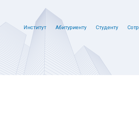
Институт
Абитуриенту
Студенту
Сотр