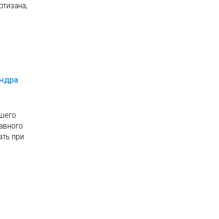
ртизана,
андра
сшего
авного
ать при