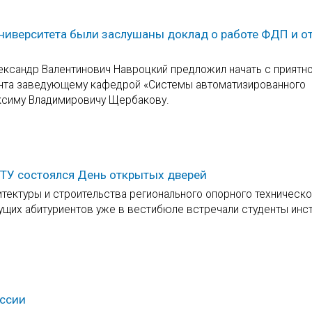
ниверситета были заслушаны доклад о работе ФДП и о
ександр Валентинович Навроцкий предложил начать с приятно
цента заведующему кафедрой «Системы автоматизированного
ксиму Владимировичу Щербакову.
гГТУ состоялся День открытых дверей
итектуры и строительства регионального опорного техническо
ущих абитуриентов уже в вестибюле встречали студенты инст
оссии