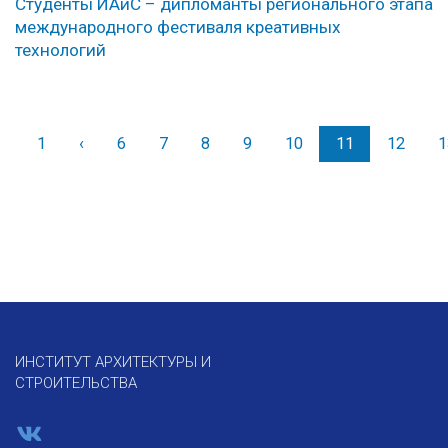
Студенты ИАиС – дипломанты регионального этапа
международного фестиваля креативных
технологий
1
‹
Назад
6
7
8
9
10
11
12
1
ИНСТИТУТ АРХИТЕКТУРЫ И
СТРОИТЕЛЬСТВА