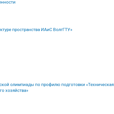
енности
уктуре пространства ИАиС ВолгГТУ»
еской олимпиады по профилю подготовки «Техническая
го хозяйства»