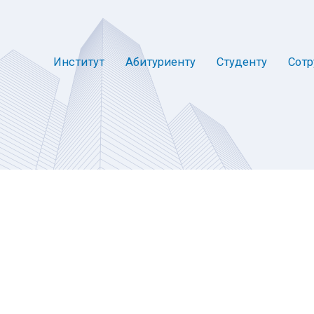
Институт
Абитуриенту
Студенту
Сотр