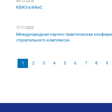
04.12.2025
КВИЗ в ИАиС
17.11.2025
Международная научно-практическая конферен
строительного комплекса»
1
2
3
4
5
6
7
8
9