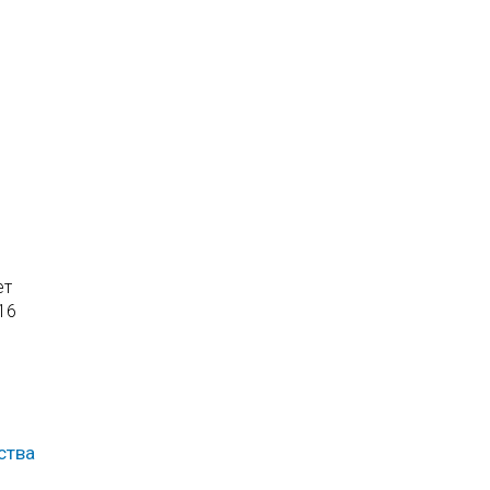
ет
16
ства