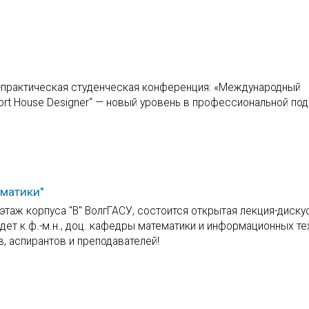
о-практическая студенческая конференция: «Международный
mfort House Designer“ — новый уровень в профессиональной по
матики"
й этаж корпуса "В" ВолгГАСУ, состоится открытая лекция-диску
ет к.ф.-м.н., доц. кафедры математики и информационных те
, аспирантов и преподавателей!