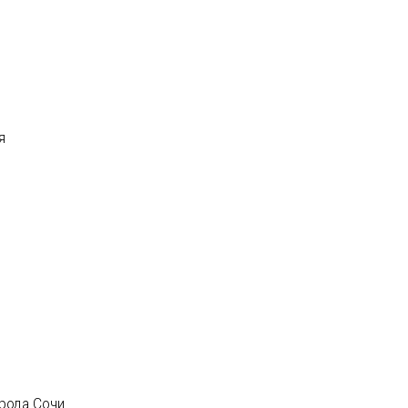
я
орода Сочи