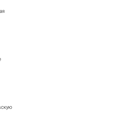
ая
е
овскую