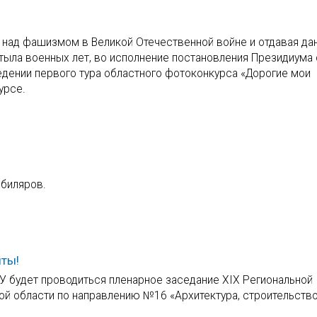
над фашизмом в Великой Отечественной войне и отдавая да
тыла военных лет, во исполнение постановления Президиума
едении первого тура областного фотоконкурса «Дорогие мои
урсе.
биляров.
нты!
СУ будет проводиться пленарное заседание XIХ Региональной
й области по направлению №16 «Архитектура, строительство