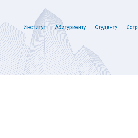
Институт
Абитуриенту
Студенту
Сотр