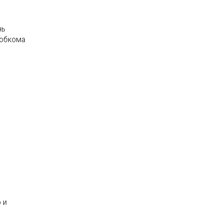
нь
 обкома
 и