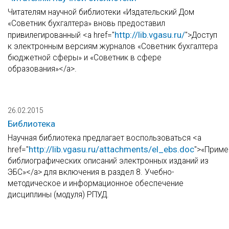
Читателям научной библиотеки «Издательский Дом
«Советник бухгалтера» вновь предоставил
http://lib.vgasu.ru/
привилегированный <a href="
">Доступ
к электронным версиям журналов «Советник бухгалтера
бюджетной сферы» и «Советник в сфере
образования»</a>.
26.02.2015
Библиотека
Научная библиотека предлагает воспользоваться <a
http://lib.vgasu.ru/attachments/el_ebs.doc
href="
">«Прим
библиографических описаний электронных изданий из
ЭБС»</a> для включения в раздел 8. Учебно-
методическое и информационное обеспечение
дисциплины (модуля) РПУД.