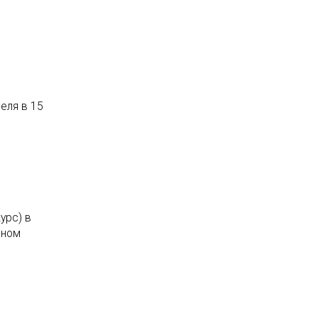
еля в 15
урс) в
чном