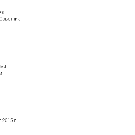
<a
«Советник
ами
и
.2015 г.