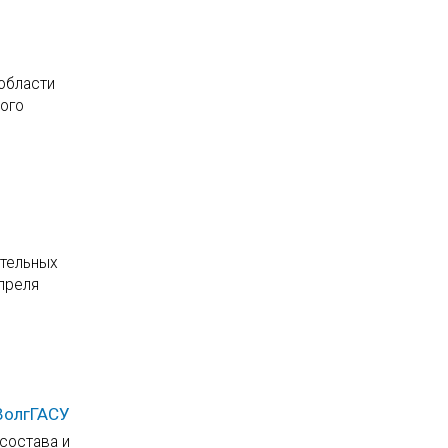
 области
ого
ательных
апреля
ВолгГАСУ
состава и