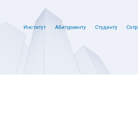
Институт
Абитуриенту
Студенту
Сотр