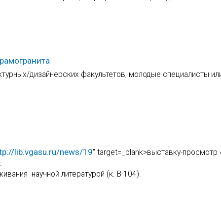
ерамогранита
ктурных/дизайнерских факультетов, молодые специалисты ил
tp://lib.vgasu.ru/news/19
" target=_blank>выставку-просмотр
.
живания научной литературой (к. В-104).