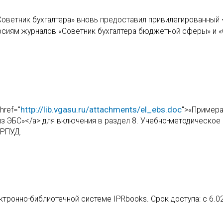
Советник бухгалтера» вновь предоставил привилегированный 
рсиям журналов «Советник бухгалтера бюджетной сферы» и 
http://lib.vgasu.ru/attachments/el_ebs.doc
href="
">«Пример
з ЭБС»</a> для включения в раздел 8. Учебно-методическое 
 РПУД.
тронно-библиотечной системе IPRbooks. Срок доступа: с 6.02