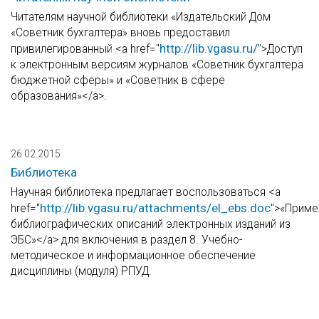
Читателям научной библиотеки «Издательский Дом
«Советник бухгалтера» вновь предоставил
http://lib.vgasu.ru/
привилегированный <a href="
">Доступ
к электронным версиям журналов «Советник бухгалтера
бюджетной сферы» и «Советник в сфере
образования»</a>.
26.02.2015
Библиотека
Научная библиотека предлагает воспользоваться <a
http://lib.vgasu.ru/attachments/el_ebs.doc
href="
">«Прим
библиографических описаний электронных изданий из
ЭБС»</a> для включения в раздел 8. Учебно-
методическое и информационное обеспечение
дисциплины (модуля) РПУД.