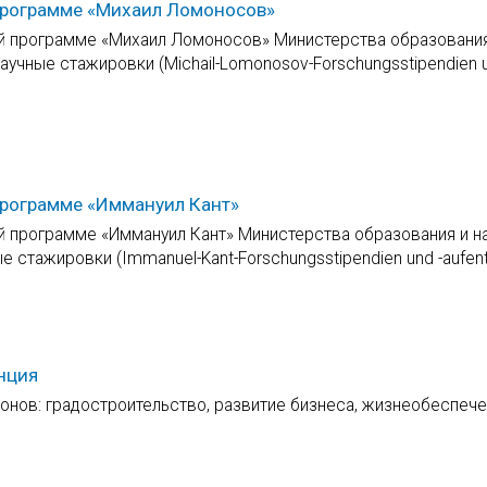
 программе «Михаил Ломоносов»
ой программе «Михаил Ломоносов» Министерства образования
аучные стажировки (Michail-Lomonosov-Forschungsstipendien u
программе «Иммануил Кант»
й программе «Иммануил Кант» Министерства образования и н
 стажировки (Immanuel-Kant-Forschungsstipendien und -aufenth
нция
онов: градостроительство, развитие бизнеса, жизнеобеспеч