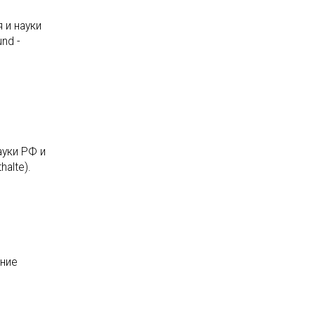
 и науки
nd -
ауки РФ и
alte).
ение