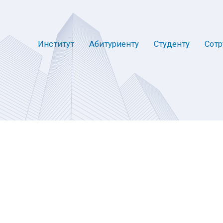
Институт
Абитуриенту
Студенту
Сотр