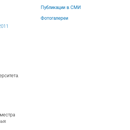
Публикации в СМИ
Фотогалереи
2011
ерситета.
еместра
вых