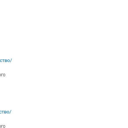
ство/
ого
ство/
ого