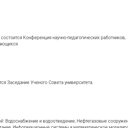
Б) состоится Конференция научно-педагогических работников,
чающихся.
тся Заседание Ученого Совета университета.
й: Водоснабжение и водоотведение, Нефтегазовые сооружен
итание, Информационные системы и математическое моделиро