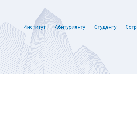
Институт
Абитуриенту
Студенту
Сотр