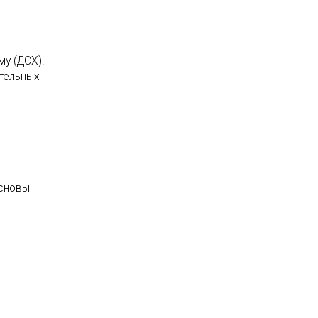
му (ДСХ).
ительных
Основы