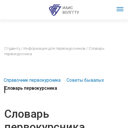
Студенту
/
Информация для первокурсников
/ Словарь
первокурсника
Справочник первокурсника
Советы бывалых
Словарь первокурсника
Словарь
первокурсника