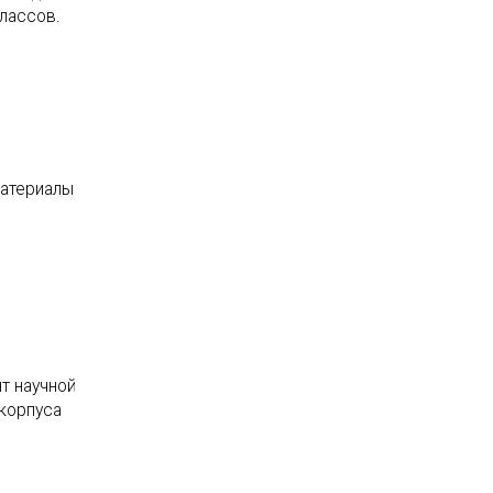
лассов.
материалы
т научной
 корпуса