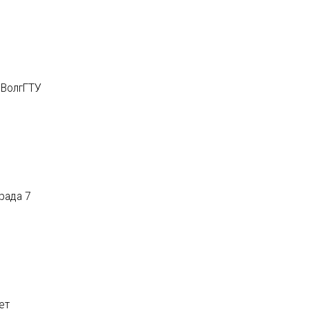
 ВолгГТУ
рада 7
ет