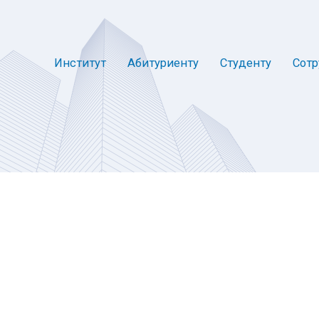
Институт
Абитуриенту
Студенту
Сотр