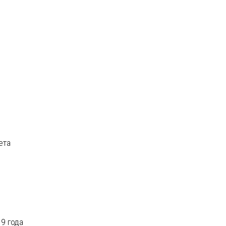
ета
9 года