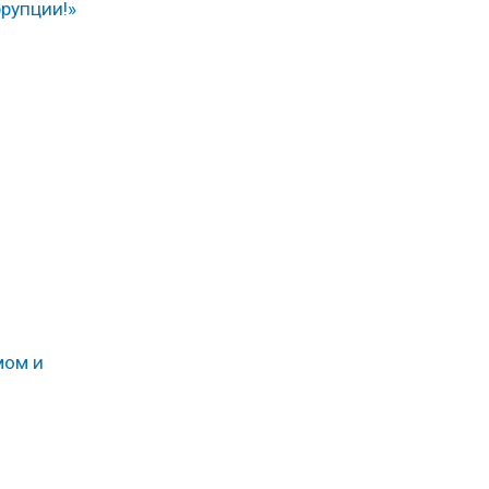
рупции!»
мом и