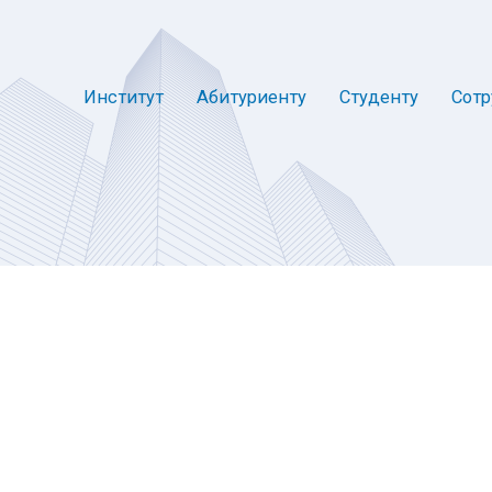
Институт
Абитуриенту
Студенту
Сотр