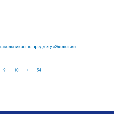
школьников по предмету «Экология»
9
10
›
Вперед
54