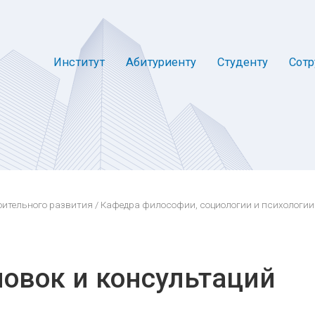
Институт
Абитуриенту
Студенту
Сотр
оительного развития
/
Кафедра философии, социологии и психологии
овок и консультаций