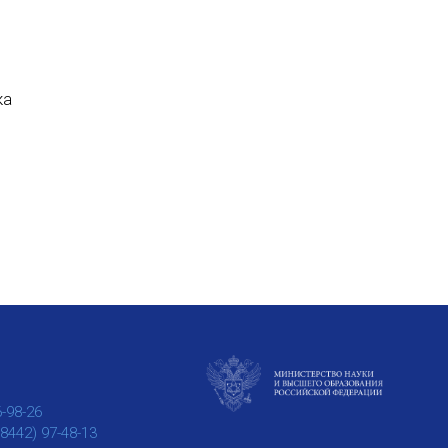
ка
6-98-26
(8442) 97-48-13