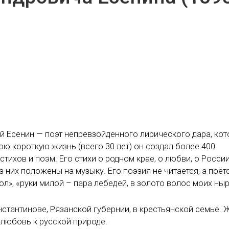
гей Есенин — поэт непревзойденного лирического дара, ко
ю короткую жизнь (всего 30 лет) он создал более 400
тихов и поэм. Его стихи о родном крае, о любви, о Росси
них положены на музыку. Его поэзия не читается, а поётс
ол», «руки милой – пара лебедей, в золото волос моих ны
стантинове, Рязанской губернии, в крестьянской семье. 
 любовь к русской природе.