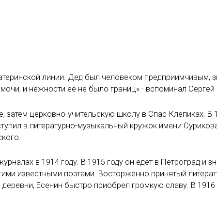
материнской линии. Дед был человеком предприимчивым, 
мочи, и нежности ее не было границ» - вспоминал Сергей 
 затем церковно-учительскую школу в Спас-Клепиках. В 
вступил в литературно-музыкальный кружок имени Сурикова
ского.
рналах в 1914 году. В 1915 году он едет в Петроград и з
ругими известными поэтами. Восторженно принятый литера
деревни, Есенин быстро приобрел громкую славу. В 1916 