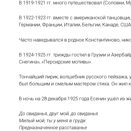
В 1919-1921 гг. много путешествовал (Соловки, М
В 1922-1923 гг. вместе с американской танцовщиц
Германии, Франции, Италии, Бельгии, Канаде, США
Часто наведывался в родное Константиново, ник
В 1924-1925 гг. трижды гостил в Грузии и Азерба
Снегина», «Персидские мотивы».
Тончайший лирик, волшебник русского пейзажа, у
был большим и смелым мастером стиха. Он жил ка
В ночь на 28 декабря 1925 года Есенин ушёл из 
До свиданья, друг мой, до свиданья.
Милый мой, ты у меня в груди.
Предназначенное расставанье