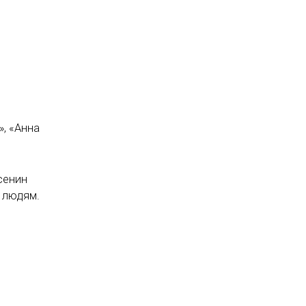
», «Анна
сенин
 людям.