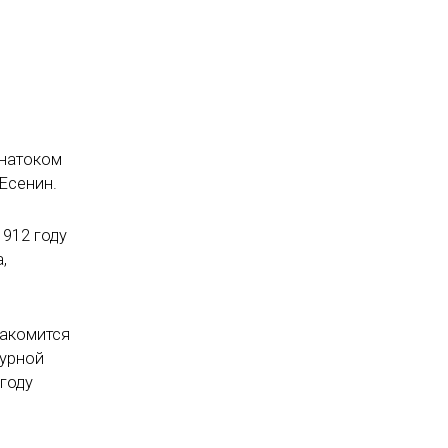
знатоком
Есенин.
1912 году
,
накомится
турной
году