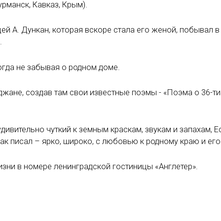
урманск, Кавказ, Крым).
ей А. Дункан, которая вскоре стала его женой, побывал в
.
огда не забывая о родном доме.
йджане, создав там свои известные поэмы - «Поэма о 36-ти
дивительно чуткий к земным краскам, звукам и запахам, Е
к писал – ярко, широко, с любовью к родному краю и его
жизни в номере ленинградской гостиницы «Англетер».