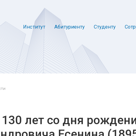
Институт
Абитуриенту
Студенту
Сотр
сти
 130 лет со дня рожден
андровича Есенина (189