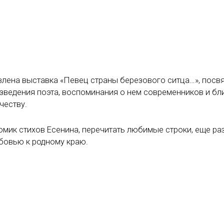
лена выставка «Певец страны березового ситца…», посв
зведения поэта, воспоминания о нем современников и бл
честву.
томик стихов Есенина, перечитать любимые строки, еще ра
юбовью к родному краю.