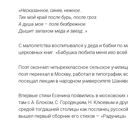
«Несказанное, синее, нежное…
Тих мой край после бурь, после гроз.
А душа моя – поле безбрежное
Дышит запахом мёда и звёзд…»
С малолетства воспитывался у деда и бабки по 
церковных книг. «Бабушка любила меня изо всей 
Поэт окончил четырехклассное сельское училище,
поэт переехал в Москву, работал в типографии, 
посещал лекции в народном университете Шаняв
Впервые стихи Есенина появились в московских жу
там с А. Блоком, С. Городецким, Н. Клюевым и д
средой тогдашней столицы как посланец русской 
вышел первый сборник его стихов — «Радуница».