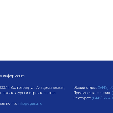
ая информация
00074, Волгоград, ул. Академическая,
Общий отдел:
(8442) 9
ут архитектуры и строительства
Приемная комиссия:
Ректорат:
(8442) 97-48
ая почта:
info@vgasu.ru