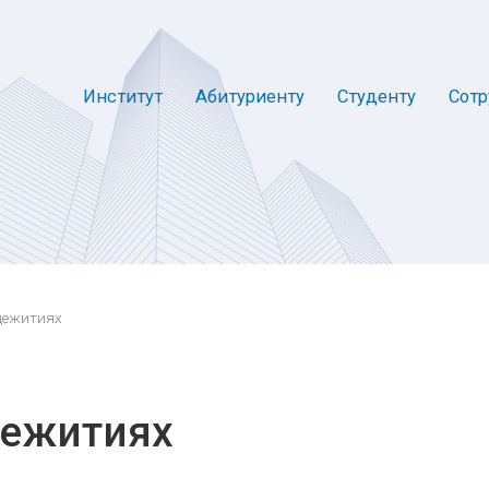
Институт
Абитуриенту
Студенту
Сотр
щежитиях
щежитиях