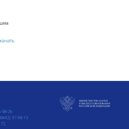
сшем
качать
.
6-98-26
(8442) 97-48-13
-72