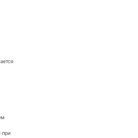
чается
ем
 при