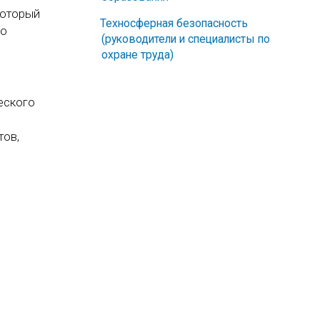
который
Техносферная безопасность
го
(руководители и специалисты по
охране труда)
еского
тов,