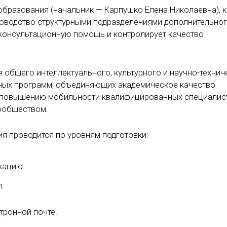
образования (начальник — Карпушко Елена Николаевна), 
оводство структурными подразделениями дополнительно
 консультационную помощь и контролирует качество
общего интеллектуального, культурного и научно-технич
ьных программ, объединяющих академическое качество
т повышению мобильности квалифицированных специалис
ообществом.
я проводится по уровням подготовки:
кацию.
.
тронной почте.