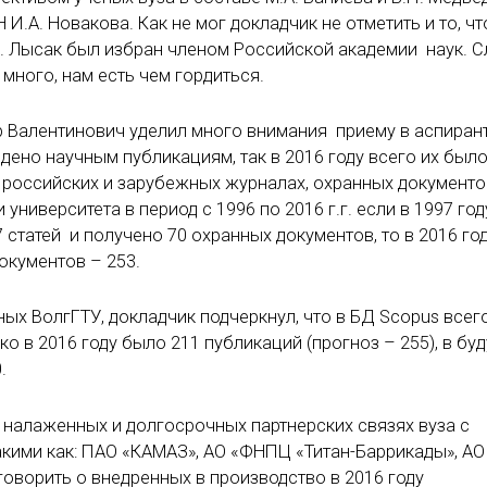
И.А. Новакова. Как не мог докладчик не отметить и то, чт
И. Лысак был избран членом Российской академии наук. С
 много, нам есть чем гордиться.
р Валентинович уделил много внимания приему в аспирант
ено научным публикациям, так в 2016 году всего их было 
в российских и зарубежных журналах, охранных документо
иверситета в период с 1996 по 2016 г.г. если в 1997 год
статей и получено 70 охранных документов, то в 2016 год
документов – 253.
ых ВолгГТУ, докладчик подчеркнул, что в БД Scopus всег
ко в 2016 году было 211 публикаций (прогноз – 255), в бу
.
о налаженных и долгосрочных партнерских связях вуза с
акими как: ПАО «КАМАЗ», АО «ФНПЦ «Титан-Баррикады», АО
говорить о внедренных в производство в 2016 году