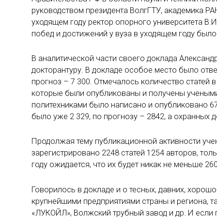
руководством президента ВолгГТУ, академика РАН 
уходящем году ректор опорного университета В.
побед и достижений у вуза в уходящем году было
В аналитической части своего доклада Александ
докторантуру. В докладе особое место было отвед
прогноз – 7 300. Отмечалось количество статей 
которые были опубликованы и получены учеными ун
политехниками было написано и опубликовано 67 
было уже 2 329, по прогнозу – 2842, а охранных 
Продолжая тему публикационной активности учен
зарегистрировано 2248 статей 1254 авторов, толь
году ожидается, что их будет никак не меньше 260
Говорилось в докладе и о тесных, давних, хорош
крупнейшими предприятиями страны и региона, т
«ЛУКОЙЛ», Волжский трубный завод и др. И если 