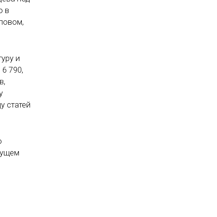
о в
ловом,
уру и
6 790,
в,
у
у статей
о
дущем