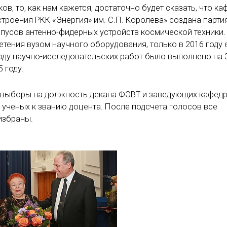
в, то, как нам кажется, достаточно будет сказать, что к
оения РКК «Энергия» им. С.П. Королева» создана партия
рпусов антенно-фидерных устройств космической техники.
етения вузом научного оборудования, только в 2016 году
году научно-исследовательских работ было выполнено на 
 году.
ь выборы на должность декана ФЭВТ и заведующих кафедр
ученых к званию доцента. После подсчета голосов все
избраны.