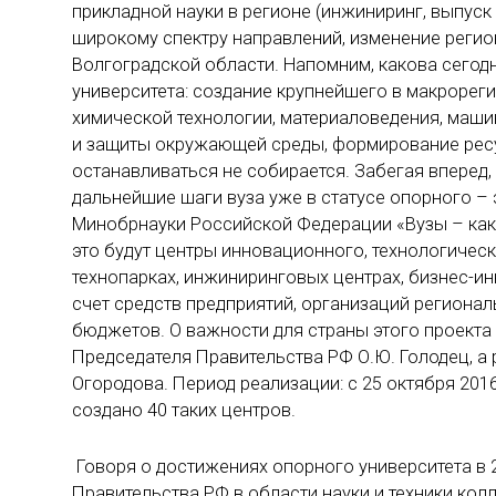
прикладной науки в регионе (инжиниринг, выпуск
широкому спектру направлений, изменение реги
Волгоградской области. Напомним, какова сегод
университета: создание крупнейшего в макрорег
химической технологии, материаловедения, маши
и защиты окружающей среды, формирование ресур
останавливаться не собирается. Забегая вперед,
дальнейшие шаги вуза уже в статусе опорного –
Минобрнауки Российской Федерации «Вузы – как 
это будут центры инновационного, технологичес
технопарках, инжиниринговых центрах, бизнес-ин
счет средств предприятий, организаций регионал
бюджетов. О важности для страны этого проекта г
Председателя Правительства РФ О.Ю. Голодец, а 
Огородова. Период реализации: с 25 октября 201
создано 40 таких центров.
Говоря о достижениях опорного университета в 2
Правительства РФ в области науки и техники колл