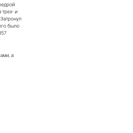
афедрой
 трех- и
 Затронул
 его было
357
ами, а