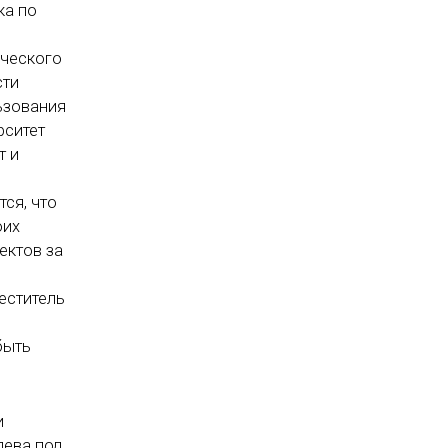
ка по
ического
сти
ьзования
рситет
т и
ся, что
оих
ектов за
еститель
быть
и
дева под