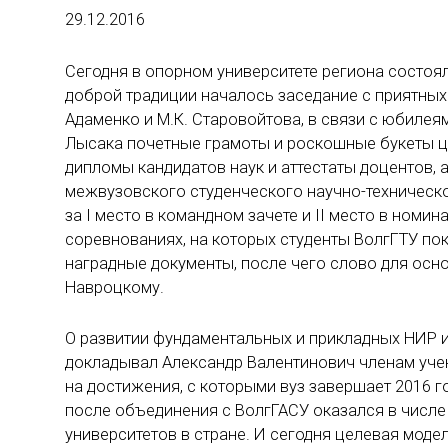
29.12.2016
Сегодня в опорном университете региона состоя
доброй традиции началось заседание с приятных
Адаменко и М.К. Старовойтова, в связи с юбилея
Лысака почетные грамоты и роскошные букеты ц
дипломы кандидатов наук и аттестаты доцентов, 
межвузовского студенческого научно-техническ
за I место в командном зачете и II место в номи
соревнованиях, на которых студенты ВолгГТУ по
наградные документы, после чего слово для осн
Навроцкому.
О развитии фундаментальных и прикладных НИР и
докладывал Александр Валентинович членам уче
на достижения, с которыми вуз завершает 2016 го
после объединения с ВолгГАСУ оказался в числ
университетов в стране. И сегодня целевая модел