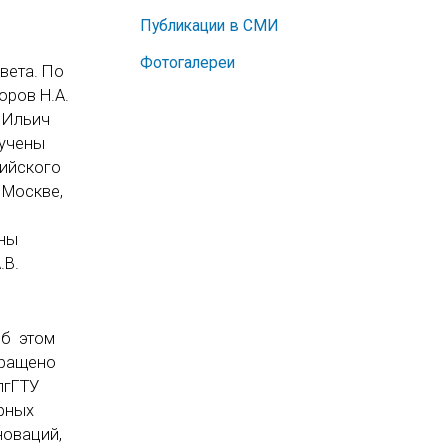
Публикации в СМИ
Фотогалереи
вета. По
оров Н.А.
а Ильич
ручены
сийского
 Москве,
ены
.В.
об этом
бращено
лгГТУ
рных
новаций,