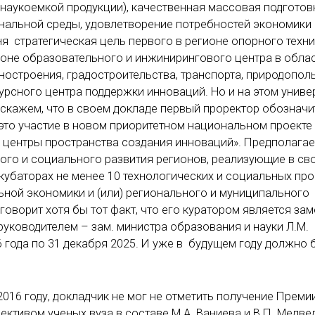
 наукоемкой продукции), качественная массовая подготов
ональной среды, удовлетворение потребностей экономики
ня стратегическая цель первого в регионе опорного техн
ионе образовательного и инжинирингового центра в обла
ностроения, градостроительства, транспорта, природопол
сного центра поддержки инноваций. Но и на этом униве
 скажем, что в своем докладе первый проректор обозначи
 это участие в новом приоритетном национальном проекте
центры пространства создания инноваций». Предполагает
кого и социального развития регионов, реализующие в св
кубаторах не менее 10 технологических и социальных про
ьной экономики и (или) регионального и муниципального
оворит хотя бы тот факт, что его куратором является зам
руководителем – зам. министра образования и науки Л.М.
6 года по 31 декабря 2025. И уже в будущем году должно 
016 году, докладчик не мог не отметить получение Преми
ективом ученых вуза в составе М.А. Ваниева и В.П. Медве