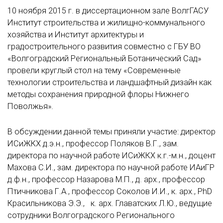
10 ноября 2015 г. в диссертационном зале ВолгГАСУ
Институт строительства и жилищно-коммунального
хозяйства и Институт архитектуры и
градостроительного развития совместно с ГБУ ВО
«Волгоградский Региональный Ботанический Сад»
провели круглый стол на тему «Современные
технологии строительства и ландшафтный дизайн как
методы сохранения природной флоры Нижнего
Поволжья».
В обсуждении данной темы приняли участие: директор
ИСиЖКХ д.э.н., профессор Поляков В.Г., зам.
директора по научной работе ИСиЖКХ к.г.-м.н., доцент
Махова С.И., зам. директора по научной работе ИАиГР
д.ф.н., профессор Назарова М.П., д. арх., профессор
Птичникова Г.А., профессор Соколов И.И., к. арх., PhD
Красильникова Э.Э., к. арх. Главатских Л.Ю., ведущие
сотрудники Волгоградского Регионального