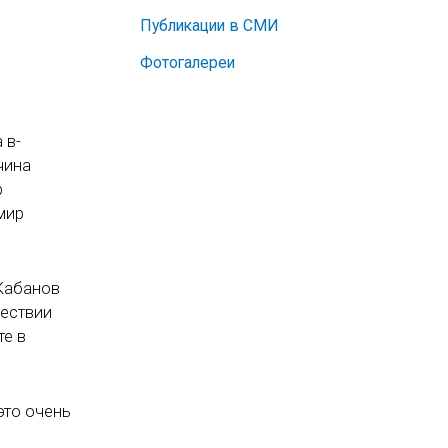
Публикации в СМИ
Фотогалереи
 в-
чина
р
мир
 Кабанов
шествии
те в
это очень