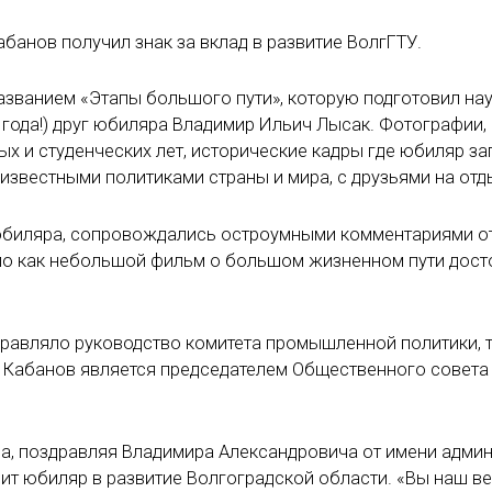
Кабанов получил знак за вклад в развитие ВолгГТУ.
азванием «Этапы большого пути», которую подготовил на
9 года!) друг юбиляра Владимир Ильич Лысак. Фотографии,
ых и студенческих лет, исторические кадры где юбиляр за
известными политиками страны и мира, с друзьями на отд
 юбиляра, сопровождались остроумными комментариями о
ело как небольшой фильм о большом жизненном пути дост
равляло руководство комитета промышленной политики, 
А. Кабанов является председателем Общественного совета
ва, поздравляя Владимира Александровича от имени адми
осит юбиляр в развитие Волгоградской области. «Вы наш в