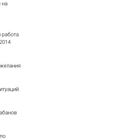
 на
я работа
 2014
ожелания
итуаций.
Кабанов
ыло