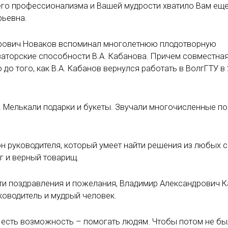
его профессионализма и Вашей мудрости хватило Вам еще
рьевна.
дрович Новаков вспоминал многолетнюю плодотворную
аторские способности В.А. Кабанова. Причем совместна
 до того, как В.А. Кабанов вернулся работать в ВолгГТУ в
. Мелькали подарки и букеты. Звучали многочисленные п
лон руководителя, который умеет найти решения из любых с
г и верный товарищ.
эти поздравления и пожелания, Владимир Александрович 
уководитель и мудрый человек.
и есть возможность – помогать людям. Чтобы потом не б