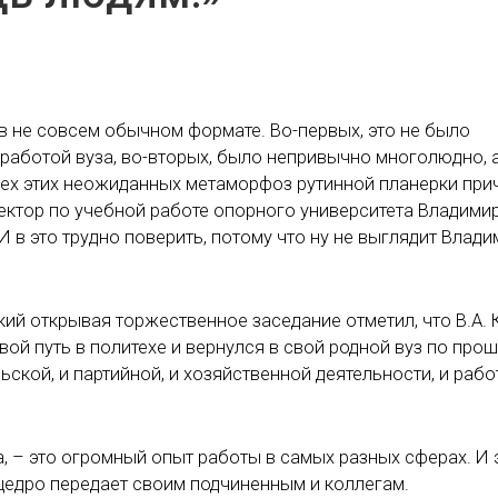
в не совсем обычном формате. Во-первых, это не было
работой вуза, во-вторых, было непривычно многолюдно, а
сех этих неожиданных метаморфоз рутинной планерки при
ектор по учебной работе опорного университета Владими
И в это трудно поверить, потому что ну не выглядит Влади
ий открывая торжественное заседание отметил, что В.А.
овой путь в политехе и вернулся в свой родной вуз по про
ьской, и партийной, и хозяйственной деятельности, и рабо
ка, – это огромный опыт работы в самых разных сферах. И 
 щедро передает своим подчиненным и коллегам.