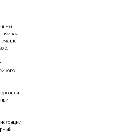
учный
 начиная
печатлен
ыхе.
т
ойного
торговли
 при
нистрации
ерный