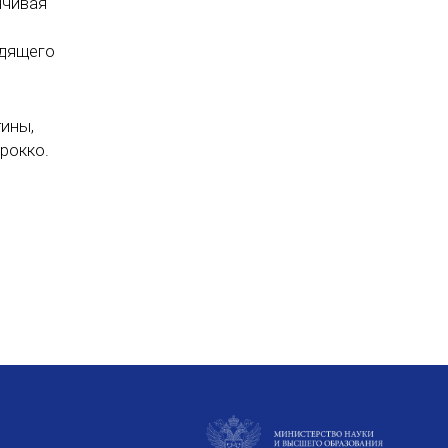
нчивая
одящего
тины,
рокко.