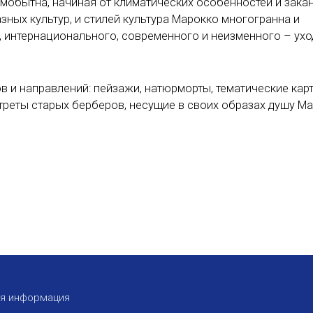
самобытна, начиная от климатических особенностей и зака
ных культур, и стилей культура Марокко многогранна и
о, интернационального, современного и неизменного – ух
 и направлений: пейзажи, натюрморты, тематические кар
реты старых берберов, несущие в своих образах душу Ма
ая информация